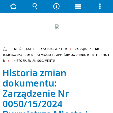
Strona
Wyszukiwarka
Narzędzia
Menu
Menu
główna
główne
szczeg
JESTEŚ TUTAJ
BAZA DOKUMENTÓW
ZARZĄDZENIE NR
0050/15/2024 BURMISTRZA MIASTA I GMINY ŻARNÓW Z DNIA 15 LUTEGO 2024
R.
HISTORIA ZMIAN DOKUMENTU
Historia zmian
dokumentu:
Zarządzenie Nr
0050/15/2024