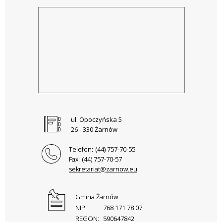
ul. Opoczyńska 5
26 - 330 Żarnów
Telefon:
(44) 757-70-55
Fax:
(44) 757-70-57
sekretariat@zarnow.eu
Gmina Żarnów
NIP:
768 171 78 07
REGON:
590647842