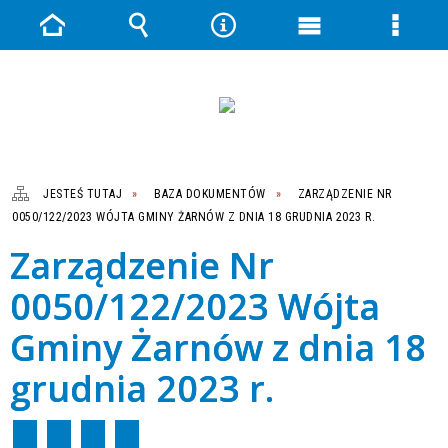
Strona
Wyszukiwarka
Narzędzia
Menu
Menu
główna
główne
szczeg
JESTEŚ TUTAJ
BAZA DOKUMENTÓW
ZARZĄDZENIE NR
0050/122/2023 WÓJTA GMINY ŻARNÓW Z DNIA 18 GRUDNIA 2023 R.
Zarządzenie Nr
0050/122/2023 Wójta
Gminy Żarnów z dnia 18
grudnia 2023 r.