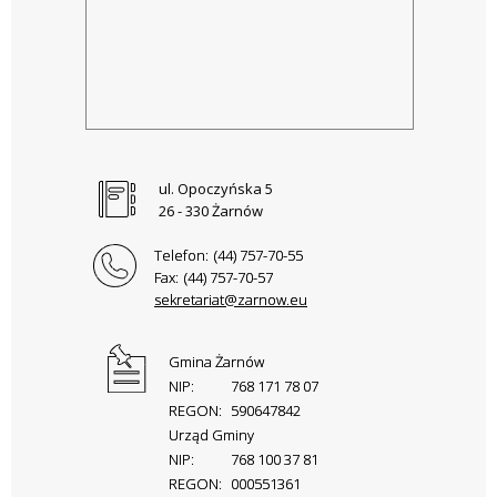
ul. Opoczyńska 5
26 - 330 Żarnów
Telefon:
(44) 757-70-55
Fax:
(44) 757-70-57
sekretariat@zarnow.eu
Gmina Żarnów
NIP:
768 171 78 07
REGON:
590647842
Urząd Gminy
NIP:
768 100 37 81
REGON:
000551361