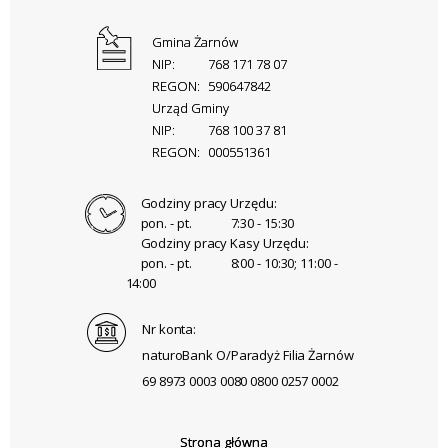
Gmina Żarnów
NIP:
768 171 78 07
REGON:
590647842
Urząd Gminy
NIP:
768 100 37 81
REGON:
000551361
Godziny pracy Urzędu:
pon. - pt.
7:30 - 15:30
Godziny pracy Kasy Urzędu:
pon. - pt.
8:00 - 10:30; 11:00 -
14:00
Nr konta:
naturoBank O/Paradyż Filia Żarnów
69 8973 0003 0080 0800 0257 0002
Strona główna