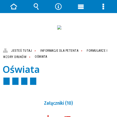
Strona
Wyszukiwarka
Narzędzia
Menu
Menu
główna
główne
szczeg
JESTEŚ TUTAJ
INFORMACJE DLA PETENTA
FORMULARZE I
WZORY DRUKÓW
OŚWIATA
Oświata
Załączniki (10)