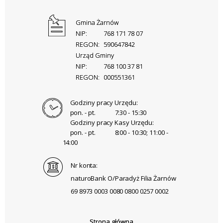
Gmina Żarnów
NIP:
768 171 78 07
REGON:
590647842
Urząd Gminy
NIP:
768 100 37 81
REGON:
000551361
Godziny pracy Urzędu:
pon. - pt.
7:30 - 15:30
Godziny pracy Kasy Urzędu:
pon. - pt.
8:00 - 10:30; 11:00 -
14:00
Nr konta:
naturoBank O/Paradyż Filia Żarnów
69 8973 0003 0080 0800 0257 0002
Strona główna