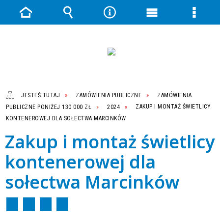
Strona
Wyszukiwarka
Narzędzia
Menu
Menu
główna
główne
szczeg
JESTEŚ TUTAJ
ZAMÓWIENIA PUBLICZNE
ZAMÓWIENIA
PUBLICZNE PONIŻEJ 130 000 ZŁ
2024
ZAKUP I MONTAŻ ŚWIETLICY
KONTENEROWEJ DLA SOŁECTWA MARCINKÓW
Zakup i montaż świetlicy
kontenerowej dla
sołectwa Marcinków