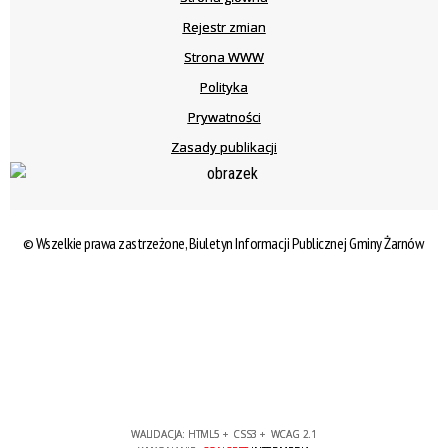
Rejestr zmian
Strona WWW
Polityka
Prywatności
Zasady publikacji
© Wszelkie prawa zastrzeżone, Biuletyn Informacji Publicznej Gminy Żarnów
WALIDACJA:
HTML5
+
CSS3
+
WCAG 2.1