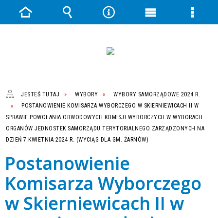
Strona
Wyszukiwarka
Narzędzia
Menu
Menu
główna
główne
szczeg
JESTEŚ TUTAJ
WYBORY
WYBORY SAMORZĄDOWE 2024 R.
POSTANOWIENIE KOMISARZA WYBORCZEGO W SKIERNIEWICACH II W
SPRAWIE POWOŁANIA OBWODOWYCH KOMISJI WYBORCZYCH W WYBORACH
ORGANÓW JEDNOSTEK SAMORZĄDU TERYTORIALNEGO ZARZĄDZONYCH NA
DZIEŃ 7 KWIETNIA 2024 R. (WYCIĄG DLA GM. ŻARNÓW)
Postanowienie
Komisarza Wyborczego
w Skierniewicach II w