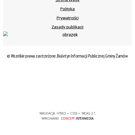
Polityka
Prywatności
Zasady publikacji
© Wszelkie prawa zastrzeżone, Biuletyn Informacji Publicznej Gminy Żarnów
WALIDACJA:
HTML5
+
CSS3
+
WCAG 2.1
WYKONANIE
CONCEPT
INTERMEDIA