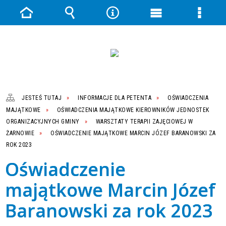
Strona
Wyszukiwarka
Narzędzia
Menu
Menu
główna
główne
szczeg
JESTEŚ TUTAJ
INFORMACJE DLA PETENTA
OŚWIADCZENIA
MAJĄTKOWE
OŚWIADCZENIA MAJĄTKOWE KIEROWNIKÓW JEDNOSTEK
ORGANIZACYJNYCH GMINY
WARSZTATY TERAPII ZAJĘCIOWEJ W
ŻARNOWIE
OŚWIADCZENIE MAJĄTKOWE MARCIN JÓZEF BARANOWSKI ZA
ROK 2023
Oświadczenie
majątkowe Marcin Józef
Baranowski za rok 2023