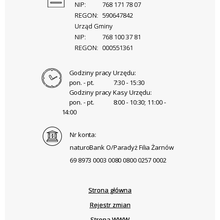
NIP:
768 171 78 07
REGON:
590647842
Urząd Gminy
NIP:
768 100 37 81
REGON:
000551361
Godziny pracy Urzędu:
pon. - pt.
7:30 - 15:30
Godziny pracy Kasy Urzędu:
pon. - pt.
8:00 - 10:30; 11:00 -
14:00
Nr konta:
naturoBank O/Paradyż Filia Żarnów
69 8973 0003 0080 0800 0257 0002
Strona główna
Rejestr zmian
Strona WWW