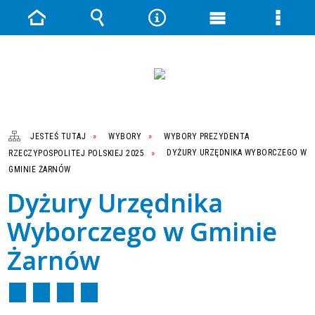
Strona
Wyszukiwarka
Narzędzia
Menu
Menu
główna
główne
szczeg
JESTEŚ TUTAJ
WYBORY
WYBORY PREZYDENTA
RZECZYPOSPOLITEJ POLSKIEJ 2025
DYŻURY URZĘDNIKA WYBORCZEGO W
GMINIE ŻARNÓW
Dyżury Urzędnika
Wyborczego w Gminie
Żarnów