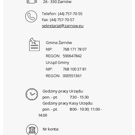
26 - 330 Żarnów
Telefon:
(44) 757-70-55
Fax:
(44) 757-70-57
sekretariat@zarnow.eu
Gmina Żarnów
NIP:
768 171 78 07
REGON:
590647842
Urząd Gminy
NIP:
768 100 37 81
REGON:
000551361
Godziny pracy Urzędu:
pon. - pt.
7:30 - 15:30
Godziny pracy Kasy Urzędu:
pon. - pt.
8:00 - 10:30; 11:00 -
14:00
Nr konta: