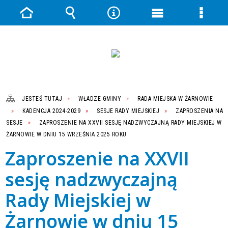
Strona
Wyszukiwarka
Narzędzia
Menu
Menu
główna
główne
szczeg
JESTEŚ TUTAJ
WŁADZE GMINY
RADA MIEJSKA W ŻARNOWIE
KADENCJA 2024-2029
SESJE RADY MIEJSKIEJ
ZAPROSZENIA NA
SESJE
ZAPROSZENIE NA XXVII SESJĘ NADZWYCZAJNĄ RADY MIEJSKIEJ W
ŻARNOWIE W DNIU 15 WRZEŚNIA 2025 ROKU
Zaproszenie na XXVII
sesję nadzwyczajną
Rady Miejskiej w
Żarnowie w dniu 15