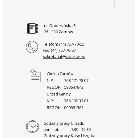
ul. Opoczyńska 5
26 - 330 Żarnów
Telefon:
(44) 757-70-55
Fax:
(44) 757-70-57
sekretariat@zarnow.eu
Gmina Żarnów
NIP:
768 171 78 07
REGON:
590647842
Urząd Gminy
NIP:
768 100 37 81
REGON:
000551361
Godziny pracy Urzędu:
pon. - pt.
7:30 - 15:30
Godziny pracy Kasy Urzędu: